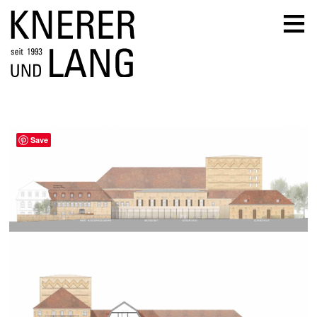
≡
Save