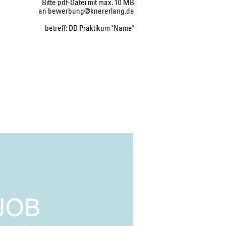
Bitte pdf-Datei mit max. 10 MB
an
bewerbung@knererlang.de
betreff: DD Praktikum "Name"