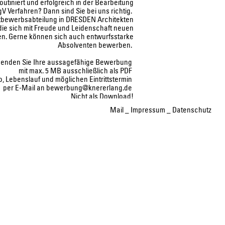
routiniert und erfolgreich in der Bearbeitung
 Verfahren? Dann sind Sie bei uns richtig.
tbewerbsabteilung in DRESDEN Architekten
 die sich mit Freude und Leidenschaft neuen
en. Gerne können sich auch entwurfsstarke
Absolventen bewerben.
 senden Sie Ihre aussagefähige Bewerbung
mit max. 5 MB ausschließlich als PDF
io, Lebenslauf und möglichen Eintrittstermin
per E-Mail an
bewerbung@knererlang.de
Nicht als Download!
Mail
_
Impressum
_
Datenschutz