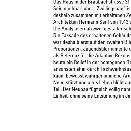
Das Haus in der Braubachstrasse 31 
Sein nachbarlicher „Zwillingsbau“ i
deshalb zusammen mit erhaltenen Z
Architekten Hermann Senf von 1913 
Die Analyse ergab zwei gestalterisc
Die Fassade des erhaltenen Gebäude 
war deshalb erst auf den zweiten Bli
Proportionen, Jugendstilornamente u
als Referenz für die Adaptive Rekons
heute ein Relief in der homogenen B
ansonsten eher durch Fachwerkhäuse
kaum bewusst wahrgenommene Archite
Neue stürzt und altes Leben blüht au
Tell. Der Neubau fügt sich völlig na
Einheit, ohne seine Entstehung im Ja