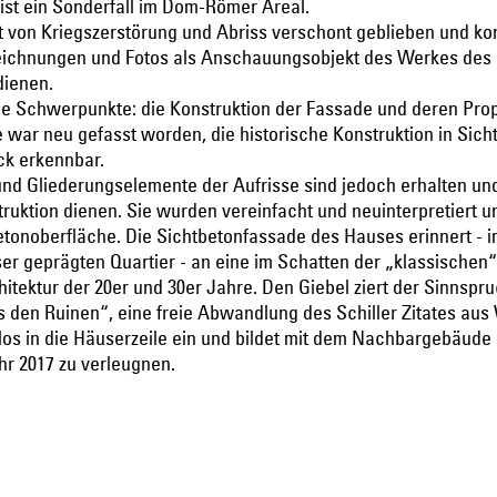
ist ein Sonderfall im Dom-Römer Areal.
st von Kriegszerstörung und Abriss verschont geblieben und ko
eichnungen und Fotos als Anschauungsobjekt des Werkes des
dienen.
he Schwerpunkte: die Konstruktion der Fassade und deren Prop
war neu gefasst worden, die historische Konstruktion in Sich
ck erkennbar.
nd Gliederungselemente der Aufrisse sind jedoch erhalten un
truktion dienen. Sie wurden vereinfacht und neuinterpretiert u
etonoberfläche. Die Sichtbetonfassade des Hauses erinnert - 
r geprägten Quartier - an eine im Schatten der „klassische
ktur der 20er und 30er Jahre. Den Giebel ziert der Sinnspr
s den Ruinen“, eine freie Abwandlung des Schiller Zitates aus
htlos in die Häuserzeile ein und bildet mit dem Nachbargebäude
hr 2017 zu verleugnen.