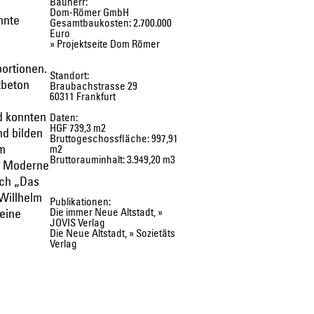
Bauherr:
Dom-Römer GmbH
nnte
Gesamtbaukosten: 2.700.000
Euro
» Projektseite Dom Römer
ortionen.
Standort:
tbeton
Braubachstrasse 29
60311 Frankfurt
d konnten
Daten:
HGF 739,3 m2
nd bilden
Bruttogeschossfläche: 997,91
im
m2
Bruttorauminhalt: 3.949,20 m3
n“ Moderne
uch „Das
 Willhelm
Publikationen:
Die immer Neue Altstadt,
»
 eine
JOVIS Verlag
Die Neue Altstadt,
» Sozietäts
Verlag